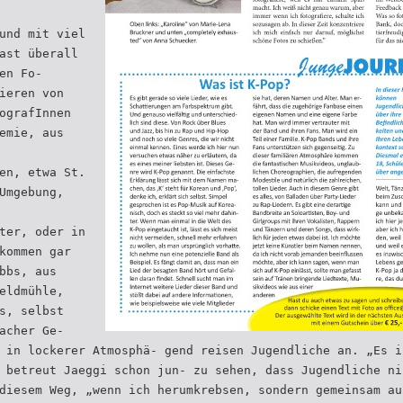
und mit viel
ast überall
en Fo-
ieren von
ografInnen
emie, aus
en, etwa St.
Umgebung,
ter, oder in
kommen gar
bbs, aus
eldmühle,
s, selbst
acher Ge-
 in lockerer Atmosphä- gend reisen Jugendliche an. „Es i
 betreut Jaeggi schon jun- zu sehen, dass Jugendliche ni
diesem Weg, „wenn ich herumkrebsen, sondern gemeinsam au