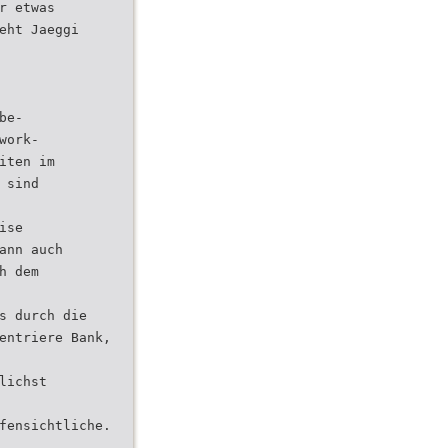
r etwas
eht Jaeggi
be-
work-
iten im
 sind
ise
ann auch
h dem
s durch die
entriere Bank,
lichst
fensichtliche.