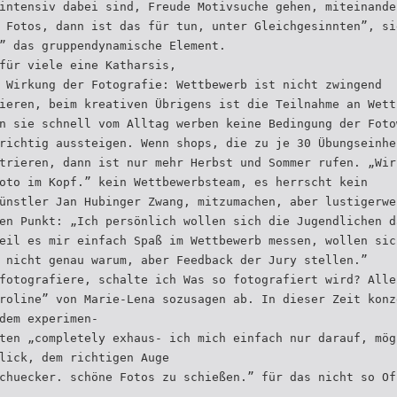
intensiv dabei sind, Freude Motivsuche gehen, miteinande
 Fotos, dann ist das für tun, unter Gleichgesinnten”, si
” das gruppendynamische Element.
für viele eine Katharsis,
 Wirkung der Fotografie: Wettbewerb ist nicht zwingend
ieren, beim kreativen Übrigens ist die Teilnahme an Wett
n sie schnell vom Alltag werben keine Bedingung der Foto
richtig aussteigen. Wenn shops, die zu je 30 Übungseinhe
trieren, dann ist nur mehr Herbst und Sommer rufen. „Wir
oto im Kopf.” kein Wettbewerbsteam, es herrscht kein
ünstler Jan Hubinger Zwang, mitzumachen, aber lustigerwe
en Punkt: „Ich persönlich wollen sich die Jugendlichen d
eil es mir einfach Spaß im Wettbewerb messen, wollen sic
 nicht genau warum, aber Feedback der Jury stellen.”
fotografiere, schalte ich Was so fotografiert wird? Alle
roline” von Marie-Lena sozusagen ab. In dieser Zeit konz
dem experimen-
ten „completely exhaus- ich mich einfach nur darauf, mög
lick, dem richtigen Auge
chuecker. schöne Fotos zu schießen.” für das nicht so Of