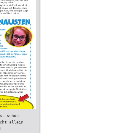
st schön
cht allein
f