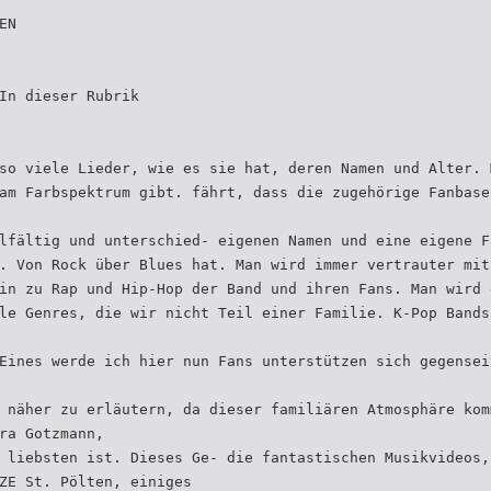
EN
In dieser Rubrik
so viele Lieder, wie es sie hat, deren Namen und Alter. 
am Farbspektrum gibt. fährt, dass die zugehörige Fanbase
lfältig und unterschied- eigenen Namen und eine eigene F
. Von Rock über Blues hat. Man wird immer vertrauter mit
in zu Rap und Hip-Hop der Band und ihren Fans. Man wird 
le Genres, die wir nicht Teil einer Familie. K-Pop Bands
Eines werde ich hier nun Fans unterstützen sich gegensei
 näher zu erläutern, da dieser familiären Atmosphäre kom
ra Gotzmann,
 liebsten ist. Dieses Ge- die fantastischen Musikvideos,
ZE St. Pölten, einiges