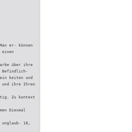
Man er- können
 einen
arbe über ihre
 Befindlich-
ein keiten und
 und ihre Ihren
tig. Zu kontext
men Diesmal
 unglaub- 18,